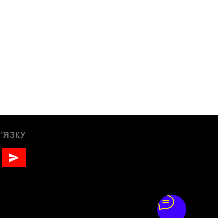
ʼЯЗКУ