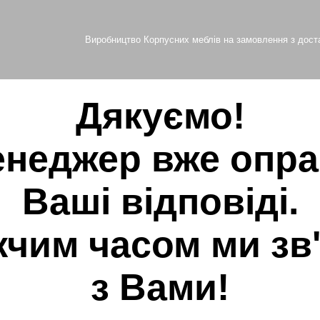
Виробництво Корпусних меблів на замовлення з доста
Дякуємо!
неджер вже опр
Ваші відповіді.
чим часом ми зв
з Вами!