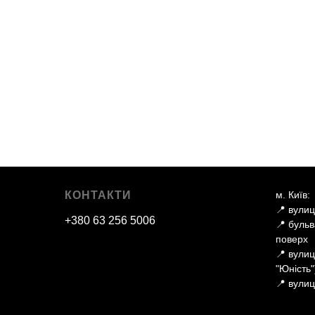
КОНТАКТИ
м. Київ:
📍 вулиц
+380 63 256 5006
📍 бульв
поверх
📍 вули
"Юність"
📍 вули