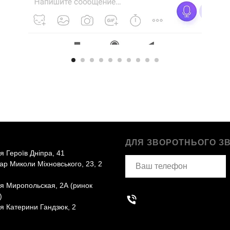
ДЛЯ ЗВОРОТНЬОГО ЗВ
я Героїв Дніпра, 41
ар Миколи Міхновського, 23, 2
ця Миропольская, 2А (ринок
)
ця Катерини Гандзюк, 2