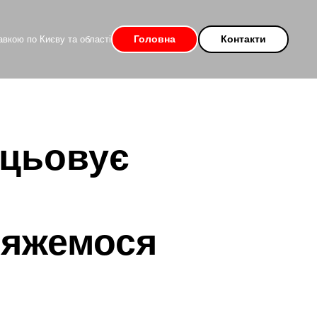
Головна
Контакти
вкою по Києву та області
ацьовує
'яжемося