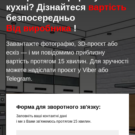
кухні? Дізнайтеся
вартість
безпосередньо
Від виробника
!
Завантажте фотографію, 3D-проєкт або
ескіз — і ми повідомимо приблизну
вартість протягом 15 хвилин. Для зручності
можете надіслати проєкт у Viber або
Telegram.
Форма для зворотного зв'язку:
Заповніть ваші контактні дані
і ми з Вами звʼяжемось протягом 15 хвилин.