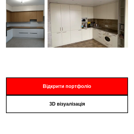
Відкрити портфоліо
3D візуалізація