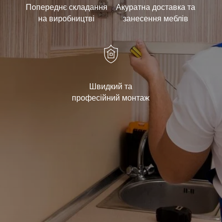
Попереднє складання
Акуратна доставка та
на виробництві
занесення меблів
Швидкий та
професійний монтаж