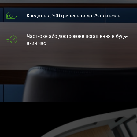
Кредит від 300 гривень та до 25 платежів
Часткове або дострокове погашення в будь-
який час