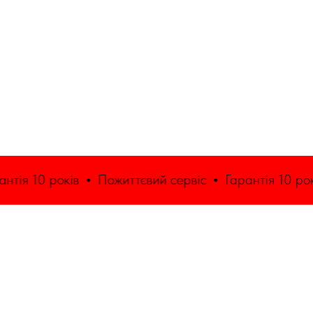
тія 10 років
Пожиттєвий сервіс
Гарантія 10 років