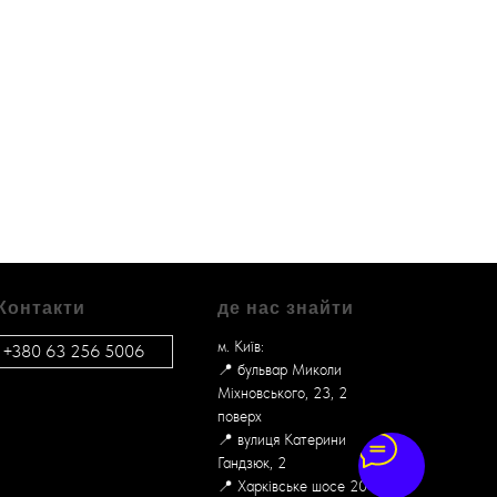
Контакти
де нас знайти
м. Київ:
+380 63 256 5006
📍 бульвар Миколи
Міхновського, 23, 2
поверх
📍 вулиця Катерини
Гандзюк, 2
📍 Харківське шосе 201-