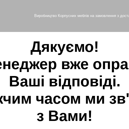
Виробництво Корпусних меблів на замовлення з доста
Дякуємо!
неджер вже опр
Ваші відповіді.
чим часом ми зв
з Вами!