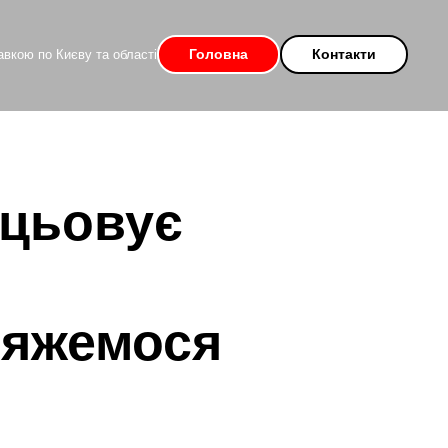
Головна
Контакти
вкою по Києву та області
ацьовує
'яжемося